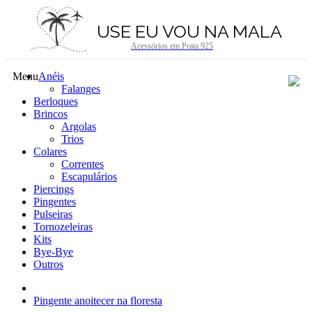
USE EU VOU NA MALA
Acessórios em Prata 925
Menu
Anéis
Falanges
Berloques
Brincos
Argolas
Trios
Colares
Correntes
Escapulários
Piercings
Pingentes
Pulseiras
Tornozeleiras
Kits
Bye-Bye
Outros
Pingente anoitecer na floresta