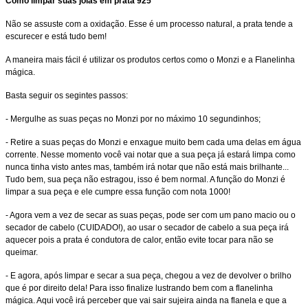
Como limpar suas joias em prata 925
Não se assuste com a oxidação. Esse é um processo natural, a prata tende a
escurecer e está tudo bem!
A maneira mais fácil é utilizar os produtos certos como o Monzi e a Flanelinha
mágica.
Basta seguir os segintes passos:
- Mergulhe as suas peças no Monzi por no máximo 10 segundinhos;
- Retire a suas peças do Monzi e enxague muito bem cada uma delas em água
corrente. Nesse momento você vai notar que a sua peça já estará limpa como
nunca tinha visto antes mas, também irá notar que não está mais brilhante...
Tudo bem, sua peça não estragou, isso é bem normal. A função do Monzi é
limpar a sua peça e ele cumpre essa função com nota 1000!
- Agora vem a vez de secar as suas peças, pode ser com um pano macio ou o
secador de cabelo (CUIDADO!), ao usar o secador de cabelo a sua peça irá
aquecer pois a prata é condutora de calor, então evite tocar para não se
queimar.
- E agora, após limpar e secar a sua peça, chegou a vez de devolver o brilho
que é por direito dela! Para isso finalize lustrando bem com a flanelinha
mágica. Aqui você irá perceber que vai sair sujeira ainda na flanela e que a