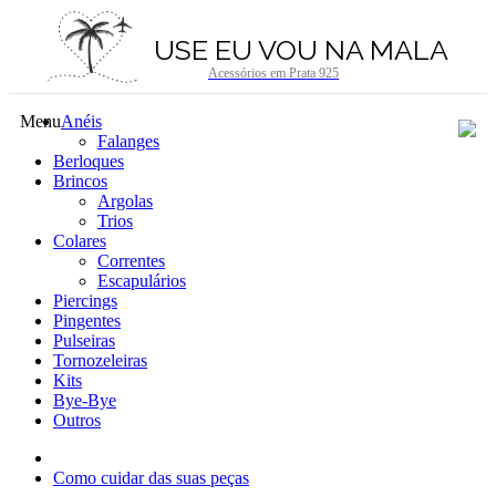
USE EU VOU NA MALA
Acessórios em Prata 925
Menu
Anéis
Falanges
Berloques
Brincos
Argolas
Trios
Colares
Correntes
Escapulários
Piercings
Pingentes
Pulseiras
Tornozeleiras
Kits
Bye-Bye
Outros
Como cuidar das suas peças