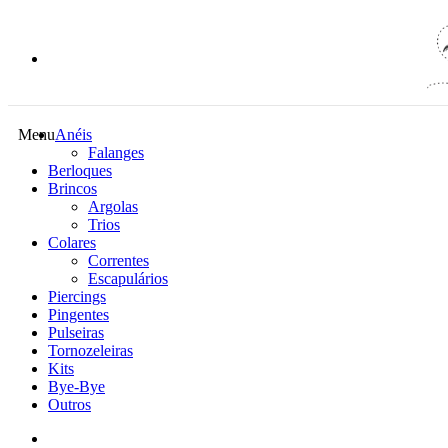
Menu
Anéis
Falanges
Berloques
Brincos
Argolas
Trios
Colares
Correntes
Escapulários
Piercings
Pingentes
Pulseiras
Tornozeleiras
Kits
Bye-Bye
Outros