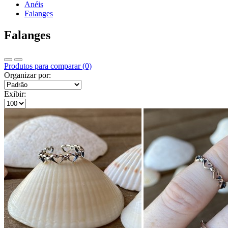
Anéis
Falanges
Falanges
Produtos para comparar (0)
Organizar por:
Exibir: