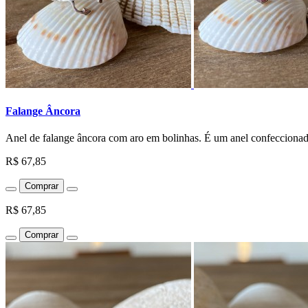
Falange Âncora
Anel de falange âncora com aro em bolinhas. É um anel confeccionado
R$ 67,85
Comprar
R$ 67,85
Comprar