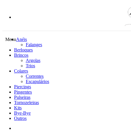
Menu
Anéis
Falanges
Berloques
Brincos
Argolas
Trios
Colares
Correntes
Escapulários
Piercings
Pingentes
Pulseiras
Tornozeleiras
Kits
Bye-Bye
Outros