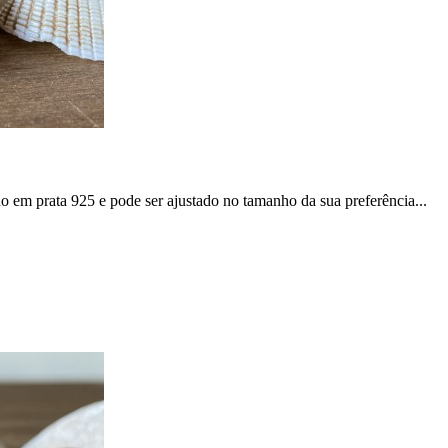
 em prata 925 e pode ser ajustado no tamanho da sua preferência...