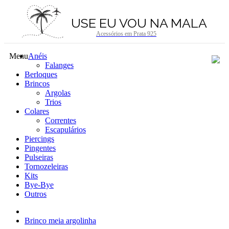
USE EU VOU NA MALA
Acessórios em Prata 925
Menu
Anéis
Falanges
Berloques
Brincos
Argolas
Trios
Colares
Correntes
Escapulários
Piercings
Pingentes
Pulseiras
Tornozeleiras
Kits
Bye-Bye
Outros
Brinco meia argolinha